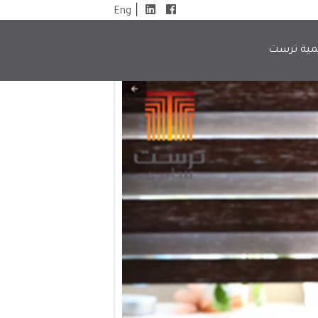
|
Eng
مية ترست