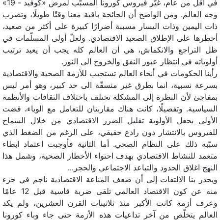
في أقل من عام، غيّر فيروس كورونا المسبّب لمرض «كوفيد - 19»
وجه العالم. ومن الواضح أن الجائحة باقية معنا وقتًا طويلًا، وتضرب
ذات اليمين وذات اليسار مسببة أضرارًا كبيرة على أكثر من صعيد،
أخطرها على الإطلاق الصعيد الاقتصادي. ولعلّ أولى المسلّمات في
ظل التراجع والانكماش، هي أن العالم كله يجب أن يعيد ترتيب
أولوياته في انتظار عبور النفق والخروج الى النور.
رأينا الحكومات في أنحاء العالم تستجيب للأزمة الصحية والاقتصادية
بسرعة نسبية، انما بطرق غير منسقّة الى حد كبير، وهو أمر ليس
بمفاجئ لأن النظرة إلى المشكلة تختلف باختلاف الثقافات والأنظمة
السياسية. وتفصيلًا، كانت هناك مقاربتان للتعامل مع الوباء، قضت
الأولى بجعل الأولوية تقليل الضرر الاقتصادي من خلال السماح
للفيروس بالانتشار دون رادع حقيقي، على الرغم من الضغط الذي
سبّبه ذلك على النظام الصحي. أما الثانية فأوجبت اعتماد ابطاء
متعمد للنشاط الاقتصادي بهدف احتواء الأخطار الصحية، وشمل هذا
النهج اغلاق الحدود والتباعد الاجتماعي والحجر...
ويجدر بنا الالتفات إلى أن ضعف المناعة الاقتصادية ناجم في جزء
منه عن كون الاقتصاد العالمي تلقى ضربة قاسية قبل 12 عامًا
وعرف أزمة كانت الأكبر منذ ثلاثينات القرن العشرين، ولم يكد
العالم يتخلّص من آخر تداعيات هذه الأزمة حتى جاء وباء کورونا