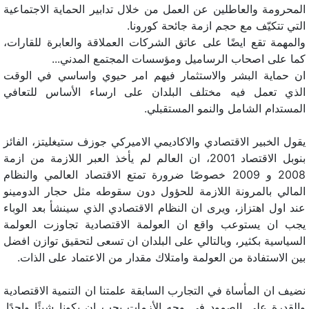
المحرومة والعاطلين عن العمل من خلال تدابير الحماية الاجتماعية
التي تتكيّف مع حجم ازمة جائحة كورونا.
والمهمة تقع ايضًا على عاتق الشركات العملاقة والعابرة للقارات،
كما على اصحاب الرساميل ومؤسسات المجتمع المدني...
ان حماية البشر والاستثمار فيهم امر حيوي واساسي في الوقت
الذي تعمل فيه مختلف البلدان على ارساء الأساس للتعافي
المستدام الشامل والنمو المستقبلي.
يقول الخبير الاقتصادي والاكاديمي الاميركي جوزف ستيغليتز، الفائز
بنوبل الاقتصاد 2001، ان العالم لم يأخذ العبر اللازمة من ازمة
2008 و 2009 خصوصًا ضرورة تمتع الاقتصاد العالمي والنظام
المالي بالمرونة اللازمة للحؤول دون سقوطه مثل حجار الدومينو
عند اول اهتزاز، ويرى ان النظام الاقتصادي الذي سينشأ بعد الوباء
يجب ان يستوعب واقع ان العولمة الاقتصادية تجاوزت العولمة
السياسية بكثير، وبالتالي على البلدان ان تسعى لتحقيق توازن افضل
بين الاستفادة من العولمة وامتلاك مقدار من الاعتماد على الذات.
نضيف ان المأساة في التجارب السابقة علمتنا ان التنمية الاقتصادية
والقدرة على الصمود في وجه الأزمات يجب ان يكونا شيئًا واحدًا.