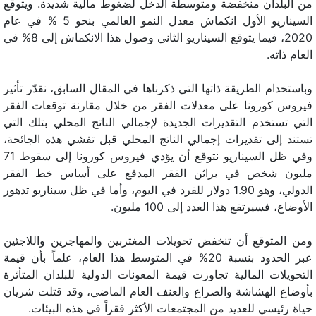
من البلدان منخفضة ومتوسطة الدخل لضغوط مالية شديدة. ويتوقع
السيناريو الأول انكماش معدل النمو العالمي بنحو 5 % في عام
2020، فيما يتوقع السيناريو الثاني وصول هذا الانكماش إلى 8% في
العام ذاته.
وباستخدام الطريقة ذاتها التي ذكرناها في المقال السابق، نقدّر تأثير
فيروس كورونا على معدلات الفقر من خلال مقارنة توقعات الفقر
التي تستخدم التقديرات الجديدة لإجمالي الناتج المحلي بتلك التي
تستند إلى تقديرات إجمالي الناتج المحلي قبل تفشي هذه الجائحة،
وفي ظل السيناريو نتوقع أن يؤدي فيروس كورونا إلى سقوط 71
مليون شخص في براثن الفقر المدقع على أساس خط الفقر
الدولي، وهو 1.90 دولار للفرد في اليوم، وأما في ظل سيناريو تدهور
الأوضاع، فسيرتفع هذا العدد إلى 100 مليون.
ومن المتوقع أن تنخفض تحويلات المغتربين والمهاجرين واللاجئين
عبر الحدود بنسبة 20% في المتوسط هذا العام، علماً بأن قيمة
التحويلات المالية تجاوزت قيمة المعونات الدولية للبلدان المتأثرة
بأوضاع الهشاشة والصراع والعنف العام الماضي، وقد قتلت شريان
حياة رئيسي للعديد من المجتمعات الأكثر فقراً في هذه البيئات.