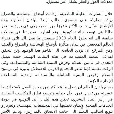
معدلات العوز والفقر بشكل غير مسبوق.
خلال السنوات القليلة الماضية، ازدادت أوضاع الهشاشة والصراع
زيادة مطردّة على مستوى العالم، وتعدّ البلدان المتأثرة بهذه
الأوضاع بشكل خاص الأكثر تضررًا من الفقر، وهي في تزايد مستمر
حاليًا في توسع جائحة كورونا. وقد اشارت تقديراتنا في مقالات
سابقة، الى انه بحلول العام 2030 سيعيش ما يصل الى ثلثي فقراء
العالم المدقعين في بلدان متأثرة بأوضاع الهشاشة والصراع والعنف
ومن المرجّح ان تؤدي الجائحة الى تفاقم هذا الوضع. ولن تتحقق
اهداف التنمية المستدامة في هذه البيئات الهشة، حيث يتمثل
التحدي في تأمين السلام وفرص التنمية الشاملة والمستدامة. وفي
الوقت نفسه فإننا ندعو المجتمع الدولي للاضطلاع بدوره في ترسيخ
السلام وفرص التنمية الشاملة والمستدامة وتقديم المساعدة
الإنمائية اللازمة.
بوسع بلدان العالم ان تفعل ما هو اكثر من مجرد العمل لاستعادة ما
خسرته من تقدم. فمن اجل حمايه وتوسيع نطاق المكاسب السابقة
في رأس المال البشري، تحتاج هذه البلدان الى التوسع في جودة
الخدمات الصحية ونطاق تغطيتها في المجتمعات المهمشة، وتعزيز و
تنويع اساليب التعلّم الى جانب الالتحاق بالمدارس، ودعم الأسر