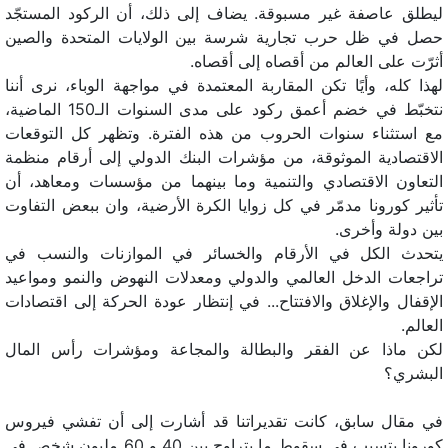
ليطلق عاصفة غير مسبوقة. يضاف إلى ذلك، أن الركود المستجّد
حصل في ظل حرب تجارية شرسة بين الولايات المتحدة والصين
أثرّت على العالم من أقصاه إلى أقصاه.
لهذا كله، وأيًا تكن المقاربة المعتمدة في مواجهة الوباء، نرى أننا
نتخبّط في خضم أعمق رکود على مدى السنوات الـ150 الماضية،
مع استثناء سنوات الحروب من هذه الفترة. وتظهر كل التوقعات
الاقتصادية الموثوقة، من مؤشرات البنك الدولي إلى أرقام منظمة
التعاون الاقتصادي والتنمية وما بينهما من مؤسسات ومعاهد، أن
تأثير كورونا مدمّر في كل زوايا الكرة الأرضية، وان ببعض التفاوت
بين دولة وأخرى.
يتحدث الكل في الأرقام والخسائر في الموازنات والنسب في
تراجعات الدخل العالمي والدولي ومعدلات النهوض والنمو ومواعيد
الإقفال والإغلاق والافتتاح... في إنتظار عودة الحركة إلى اقتصادات
العالم.
لكن ماذا عن الفقر والبطالة والمجاعة ومؤشرات رأس المال
البشري؟
في مقال سابق، كانت تقديراتنا قد أشارت إلى أن تفشي فيروس
كورونا يتسبب في سقوط ما يتراوح بين 40 و 60 مليون شخص في