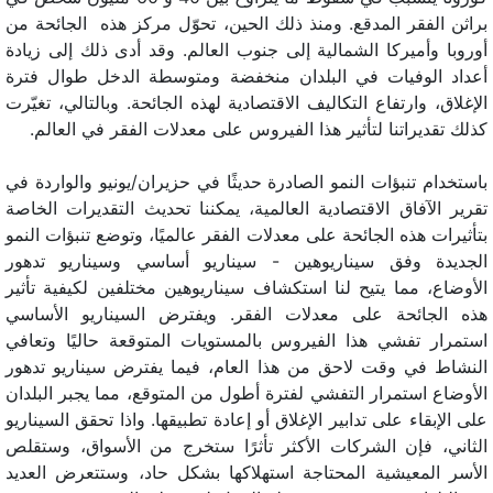
براثن الفقر المدقع. ومنذ ذلك الحين، تحوّل مركز هذه الجائحة من
أوروبا وأميركا الشمالية إلى جنوب العالم. وقد أدى ذلك إلى زيادة
أعداد الوفيات في البلدان منخفضة ومتوسطة الدخل طوال فترة
الإغلاق، وارتفاع التكاليف الاقتصادية لهذه الجائحة. وبالتالي، تغيّرت
كذلك تقديراتنا لتأثير هذا الفيروس على معدلات الفقر في العالم.
باستخدام تنبؤات النمو الصادرة حديثًا في حزيران/يونيو والواردة في
تقرير الآفاق الاقتصادية العالمية، يمكننا تحديث التقديرات الخاصة
بتأثيرات هذه الجائحة على معدلات الفقر عالميًا، وتوضع تنبؤات النمو
الجديدة وفق سيناريوهين - سيناريو أساسي وسيناريو تدهور
الأوضاع، مما يتيح لنا استكشاف سيناريوهين مختلفين لكيفية تأثير
هذه الجائحة على معدلات الفقر. ويفترض السيناريو الأساسي
استمرار تفشي هذا الفيروس بالمستويات المتوقعة حاليًا وتعافي
النشاط في وقت لاحق من هذا العام، فيما يفترض سيناريو تدهور
الأوضاع استمرار التفشي لفترة أطول من المتوقع، مما يجبر البلدان
على الإبقاء على تدابير الإغلاق أو إعادة تطبيقها. واذا تحقق السيناريو
الثاني، فإن الشركات الأكثر تأثرًا ستخرج من الأسواق، وستقلص
الأسر المعيشية المحتاجة استهلاكها بشكل حاد، وستتعرض العديد