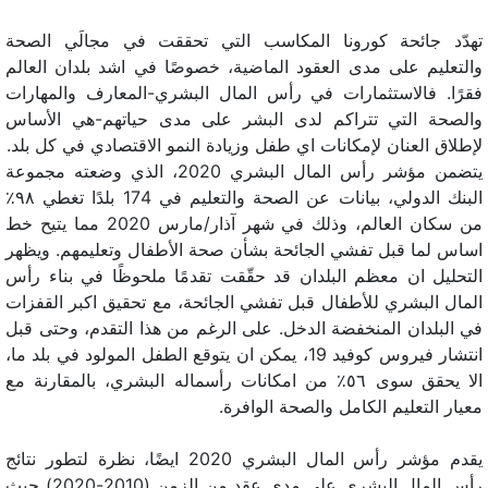
تهدّد جائحة كورونا المكاسب التي تحققت في مجالَي الصحة
والتعليم على مدى العقود الماضية، خصوصًا في اشد بلدان العالم
فقرًا. فالاستثمارات في رأس المال البشري-المعارف والمهارات
والصحة التي تتراكم لدى البشر على مدى حياتهم-هي الأساس
لإطلاق العنان لإمكانات اي طفل وزيادة النمو الاقتصادي في كل بلد.
يتضمن مؤشر رأس المال البشري 2020، الذي وضعته مجموعة
البنك الدولي، بيانات عن الصحة والتعليم في 174 بلدًا تغطي ٩٨٪
من سكان العالم، وذلك في شهر آذار/مارس 2020 مما يتيح خط
اساس لما قبل تفشي الجائحة بشأن صحة الأطفال وتعليمهم. ويظهر
التحليل ان معظم البلدان قد حقّقت تقدمًا ملحوظًا في بناء رأس
المال البشري للأطفال قبل تفشي الجائحة، مع تحقيق اكبر القفزات
في البلدان المنخفضة الدخل. على الرغم من هذا التقدم، وحتى قبل
انتشار فيروس كوفيد 19، يمكن ان يتوقع الطفل المولود في بلد ما،
الا يحقق سوى ٥٦٪ من امكانات رأسماله البشري، بالمقارنة مع
معيار التعليم الكامل والصحة الوافرة.
يقدم مؤشر رأس المال البشري 2020 ايضًا، نظرة لتطور نتائج
رأس المال البشري على مدى عقد من الزمن (2010-2020) حيث