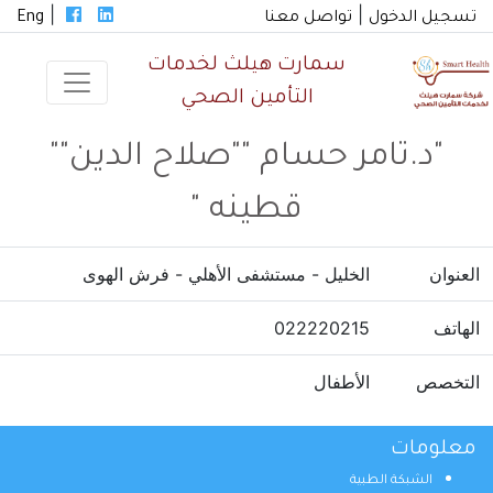
|
|
تسجيل الدخول
تواصل معنا
Eng
سمارت هيلث لخدمات
التأمين الصحي
"د.تامر حسام ""صلاح الدين""
قطينه "
العنوان
الخليل - مستشفى الأهلي - فرش الهوى
الهاتف
022220215
التخصص
الأطفال
معلومات
الشبكة الطبية