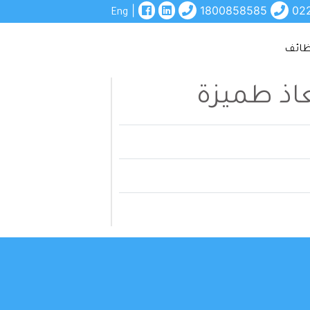
|
1800858585
02
Eng
ائف
عاذ طميزة