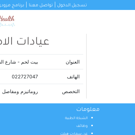
|
|
تسجيل الدخول
تواصل معنا
برنامج مزودي
عيادات الا
العنوان
بيت لحم - شارع ال
الهاتف
022727047
التخصص
روماتيزم ومفاصل
معلومات
الشبكة الطبية
وظائف
عن سمارت هيلث