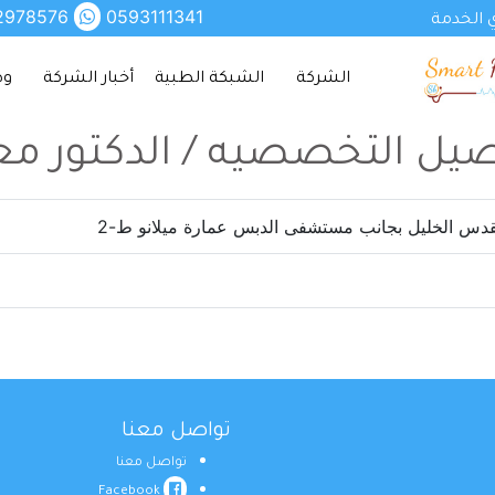
2978576
0593111341
 الخدمة
الشركة
الشبكة الطبية
أخبار الشركة
وظ
صيل التخصصيه / الدكتور م
قدس الخليل بجانب مستشفى الدبس عمارة ميلانو ط-2
تواصل معنا
تواصل معنا
Facebook